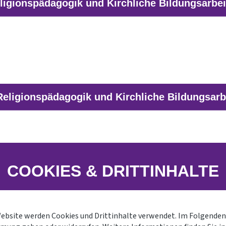
ligionspädagogik und Kirchliche Bildungsarbei
wärterliste
 Religionspädagogik und Kirchliche Bildungsarb
 Studienjahr für Mentor*innen
en Studienbegleitung auf einen Blick
che Studienbegleitung für Studierende der Religionspädagogi
ignungsabklärung
COOKIES & DRITTINHALTE
räch
n
Instagram
spädagog*innen
Website werden Cookies und Drittinhalte verwendet. Im Folgenden