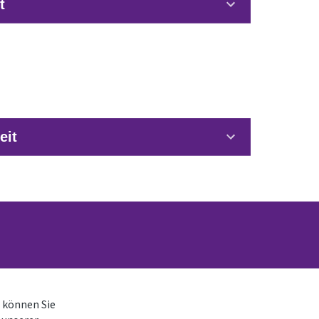
t
eit
k und Kirchlichen Bildungsarbeit
 können Sie