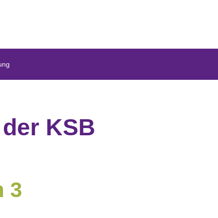
ung
 der KSB
n 3