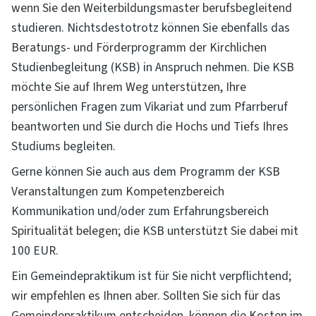
wenn Sie den Weiterbildungsmaster berufsbegleitend
(online) vorbereitet. Am Ende des Praktikums
studieren. Nichtsdestotrotz können Sie ebenfalls das
führen Sie mit Ihrer Mentorin bzw. Ihrem Mentor ein
Beratungs- und Förderprogramm der Kirchlichen
Feedbackgespräch, für das der Mentor bzw. die
Studienbegleitung (KSB) in Anspruch nehmen. Die KSB
Mentorin
eine Vorlage hier
, Sie selbst
eine Vorlage
möchte Sie auf Ihrem Weg unterstützen, Ihre
hier
und hier
herunterladen können. Zusätzlich
persönlichen Fragen zum Vikariat und zum Pfarrberuf
schreiben Sie einen Bericht über Ihr Praktikum, den
beantworten und Sie durch die Hochs und Tiefs Ihres
Sie im Auswertungsseminar reflektieren und auch
Studiums begleiten.
per Mail an die KSB
schicken.
Gerne können Sie auch aus dem Programm der KSB
Das Gemeindepraktikum ist für Sie kostenlos; Sie
Veranstaltungen zum Kompetenzbereich
können eine Unterstützungspauschale erhalten,
Kommunikation und/oder zum Erfahrungsbereich
die Sie mit
diesem Formular
beantragen, ebenso
Spiritualität belegen; die KSB unterstützt Sie dabei mit
werden Ihnen Fahrtkosten bezuschusst, die mit
100 EUR.
diesem Formular
abzurechnen sind. Dass Sie das
Ein Gemeindepraktikum ist für Sie nicht verpflichtend;
Praktikum absolviert haben, lassen Sie bitte auf
wir empfehlen es Ihnen aber. Sollten Sie sich für das
diesem Bogen
bestätigen.
Gemeindepraktikum entscheiden, können die Kosten
im