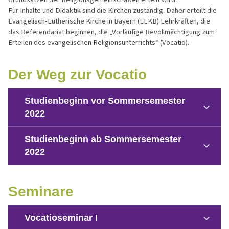
Für Inhalte und Didaktik sind die Kirchen zuständig. Daher erteilt die
Evangelisch-Lutherische Kirche in Bayern (ELKB) Lehrkräften, die
das Referendariat beginnen, die „Vorläufige Bevollmächtigung zum
Erteilen des evangelischen Religionsunterrichts“ (Vocatio).
Der Weg zur Vocatio
Studienbeginn vor Sommersemester
2022
Studienbeginn ab Sommersemester
Das Vocatiogespräch ist für Sie verpflichtendes
2022
Element auf dem Weg zur Vocatio. Im Mittelpunkt
dieses Gesprächs steht Ihre persönliche
Für Studierende, die ab dem Sommersemester
Seminare
Berufsmotivation und Ihr Berufsbild einer
2022 ihr Lehramtsstudium aufgenommen haben,
Religionslehrkraft: Es soll Ihnen als
führt die KSB an den jeweiligen Studienorten das
Vocatioseminar I
Orientierungshilfe für Ihre spätere Tätigkeit und Ihr