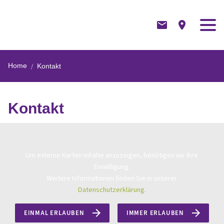
Home
Kontakt
Kontakt
Um externe Karten-Inhalte anzuzeigen, benötigen wir Ihre
Einwilligung.
Weitere Informationen finden Sie in unserer
Datenschutzerklärung.
EINMAL ERLAUBEN
IMMER ERLAUBEN