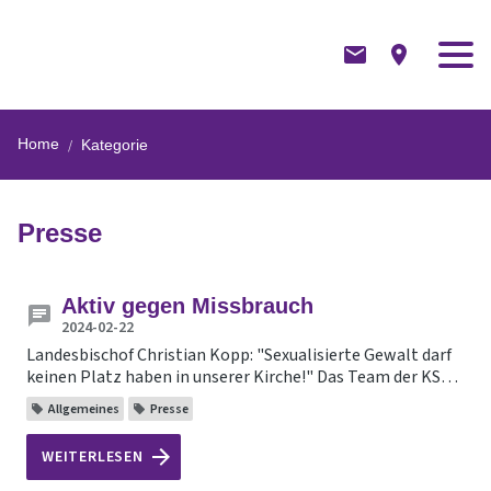
Home
Kategorie
Presse
Aktiv gegen Missbrauch
2024-02-22
Landesbischof Christian Kopp: "Sexualisierte Gewalt darf
keinen Platz haben in unserer Kirche!" Das Team der KSB
erstellt derzeit ein Schutzkonzept gegen sexualisierte
Allgemeines
Presse
Gewalt nach Vorgaben der Fachstelle der ELKB.
WEITERLESEN