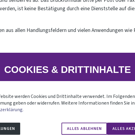
s und senden es ab. Das Druckformular bitte per Post oder Fa
erden, ist keine Bestätigung durch eine Dienststelle auf die
lien aus allen Handlungsfeldern und vielen Anwendungen wi
COOKIES & DRITTINHALTE
Instagram
Website werden Cookies und Drittinhalte verwendet. Im Folgenden
mung geben oder widerrufen. Weitere Informationen finden Sie in
Startseite
I
Kontakt
I
Datenschutz
I
Impressum
zerklärung.
© Kirchliche Studienbegleitung (KSB)
LUNGEN
ALLES ABLEHNEN
ALLES AKZ