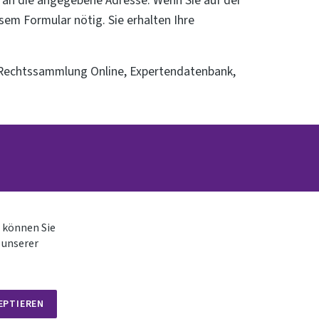
x an die angegebene Adresse. Wenn Sie auf der
sem Formular nötig. Sie erhalten Ihre
e Rechtssammlung Online, Expertendatenbank,
 können Sie
 unserer
EPTIEREN